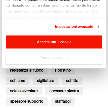
combinarle con altre informazioni che hai fornito loro o
impermeabilizzazione
che hanno raccolto dal suo utilizzo dei loro servizi. Puoi
trovare maggiori informazioni al riguardo nella nostra
impianto su tetto piano
lampade
Privacy Policy. Potete trovare la nostra impronta
qui.
Impostazioni avanzate
modello a molla
NTC 2018
Cliccando "Accetta tutti i cookie" potrai proseguire
immediatamente la navigazione. Per modificare invece le
piatto doccia
pietra, roccia e tufo
impostazioni entra nella sezione "Impostazioni avanzate",
Accetta tutti i cookie
scegli le categorie desiderate e salva.
pignatte
Protezione al fuoco
Privacy policy
.
Personalizza
prove di estrazione (pull-out)
resina
resistenza al fuoco
ripristino
schiume
sigillatura
soffitto
solaio alveolare
spessore piastra
spessore supporto
staffaggi