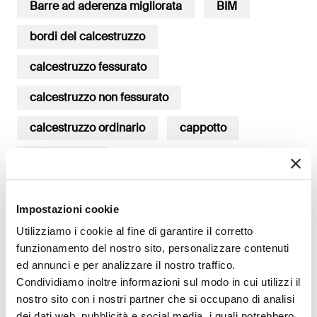
Barre ad aderenza migliorata
BIM
bordi del calcestruzzo
calcestruzzo fessurato
calcestruzzo non fessurato
calcestruzzo ordinario
cappotto
cartongesso
coefficienti parziali di sicurezza
Impostazioni cookie
controsoffitto
dilatazione termica
Utilizziamo i cookie al fine di garantire il corretto
elementi non strutturali
EN 1992-1
funzionamento del nostro sito, personalizzare contenuti
ed annunci e per analizzare il nostro traffico.
EN 1992-4
Eurocodice 2
Condividiamo inoltre informazioni sul modo in cui utilizzi il
nostro sito con i nostri partner che si occupano di analisi
fissaggio sismico
FiXperience
dei dati web, pubblicità e social media, i quali potrebbero