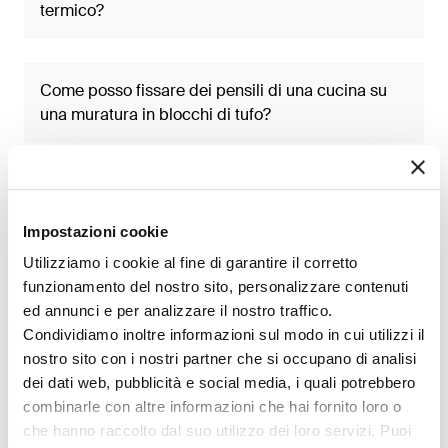
termico?
Come posso fissare dei pensili di una cucina su
una muratura in blocchi di tufo?
Impostazioni cookie
Utilizziamo i cookie al fine di garantire il corretto
Tag
funzionamento del nostro sito, personalizzare contenuti
ed annunci e per analizzare il nostro traffico.
analisi agli elementi finiti (FEM)
Condividiamo inoltre informazioni sul modo in cui utilizzi il
nostro sito con i nostri partner che si occupano di analisi
ancoranti in nylon
armatura
dei dati web, pubblicità e social media, i quali potrebbero
combinarle con altre informazioni che hai fornito loro o
azioni sismiche
che hanno raccolto dal suo utilizzo dei loro servizi. Puoi