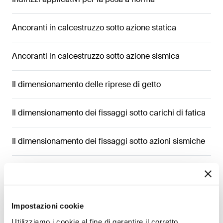
Ancoranti in calcestruzzo sotto azione statica
Ancoranti in calcestruzzo sotto azione sismica
Il dimensionamento delle riprese di getto
Il dimensionamento dei fissaggi sotto carichi di fatica
Il dimensionamento dei fissaggi sotto azioni sismiche
La nuova Norma Europea EN 1992-4:2018 e il
dimensionamento dei fissaggi sotto azioni statiche e
quasi statiche
Impostazioni cookie
I fissaggi strutturali sviluppati attraverso il software di
Utilizziamo i cookie al fine di garantire il corretto