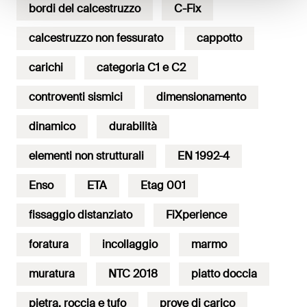
bordi del calcestruzzo
C-Fix
calcestruzzo non fessurato
cappotto
carichi
categoria C1 e C2
controventi sismici
dimensionamento
dinamico
durabilità
elementi non strutturali
EN 1992-4
Enso
ETA
Etag 001
fissaggio distanziato
FiXperience
foratura
incollaggio
marmo
muratura
NTC 2018
piatto doccia
pietra, roccia e tufo
prove di carico