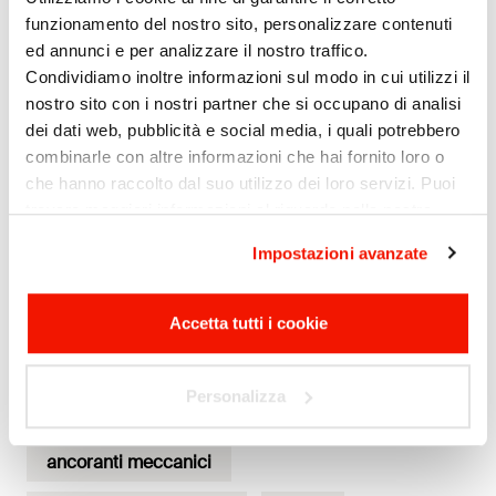
calcolo C-fix
funzionamento del nostro sito, personalizzare contenuti
ed annunci e per analizzare il nostro traffico.
Condividiamo inoltre informazioni sul modo in cui utilizzi il
Comportamento al sisma degli elementi non strutturali
nostro sito con i nostri partner che si occupano di analisi
e impiantistici secondo NTC 2018
dei dati web, pubblicità e social media, i quali potrebbero
combinarle con altre informazioni che hai fornito loro o
Costruzione e adeguamento di edifici con criteri
che hanno raccolto dal suo utilizzo dei loro servizi. Puoi
antisismici: La progettazione delle connessioni e dei
trovare maggiori informazioni al riguardo nella nostra
fissaggi strutturali e non strutturali
Privacy Policy. Potete trovare la nostra impronta
qui.
Impostazioni avanzate
Cliccando "Accetta tutti i cookie" potrai proseguire
immediatamente la navigazione. Per modificare invece le
Tag
impostazioni entra nella sezione "Impostazioni avanzate",
Accetta tutti i cookie
scegli le categorie desiderate e salva.
acciaio inossidabile
adesione
Privacy policy
.
Personalizza
agenti atmosferici
ancoranti chimici
ancoranti meccanici